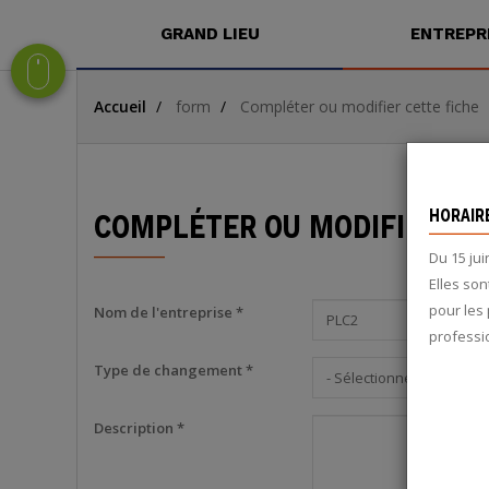
GRAND LIEU
ENTREPR
button shortcut men
Aller
Aller
Aller
Accueil
form
Compléter ou modifier cette fiche
au
au
à
contenu
menu
la
principal
recherche
HORAIR
COMPLÉTER OU MODIFIER CE
Du 15 jui
Elles son
pour les 
Nom de l'entreprise *
professi
Type de changement *
- Sélectionner -
Description *