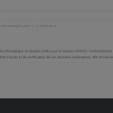
t. Par exemple, pour 1 + 3, saisissez 4.
ale Informatique et Libertés (CNIL) sous le numéro XXXXXX. Conformément aux
n droit d'accès et de rectification de vos données nominatives. Afin d'exer