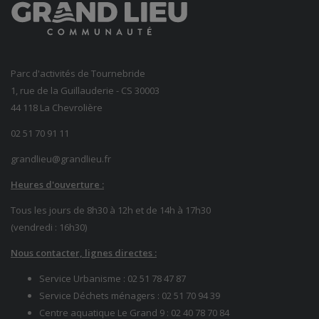
Parc d'activités de Tournebride
1, rue de la Guillauderie - CS 30003
44 118 La Chevrolière
02 51 70 91 11
grandlieu@grandlieu.fr
Heures d'ouverture :
Tous les jours de 8h30 à 12h et de 14h à 17h30
(vendredi : 16h30)
Nous contacter, lignes directes :
Service Urbanisme :
02 51 78 47 87
Service Déchets ménagers :
02 51 70 94 39
Centre aquatique Le Grand 9 :
02 40 78 70 84