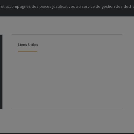
 et accompagnés des pièces justificatives au service de gestion des déche
Liens Utiles