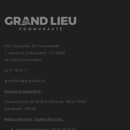
Parc d'activités de Tournebride
1, rue de la Guillauderie - CS 30003
44 118 La Chevrolière
02 51 70 91 11
grandlieu@grandlieu.fr
Heures d'ouverture :
Tous les jours de 8h30 à 12h et de 14h à 17h30
(vendredi : 16h30)
Nous contacter, lignes directes :
Service Urbanisme :
02 51 78 47 87