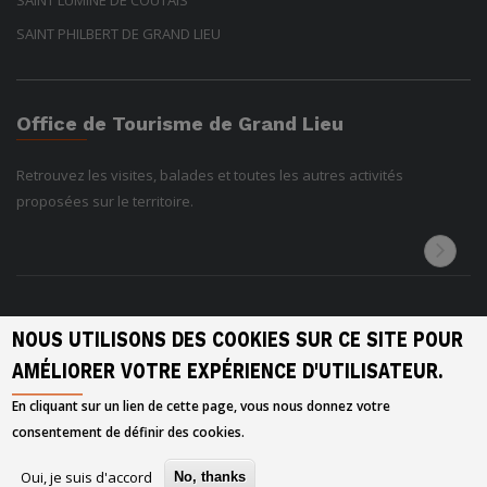
SAINT LUMINE DE COUTAIS
SAINT PHILBERT DE GRAND LIEU
Office de Tourisme de Grand Lieu
Retrouvez les visites, balades et toutes les autres activités
proposées sur le territoire.
NOUS UTILISONS DES COOKIES SUR CE SITE POUR
AMÉLIORER VOTRE EXPÉRIENCE D'UTILISATEUR.
Inaccessible
En cliquant sur un lien de cette page, vous nous donnez votre
consentement de définir des cookies.
2026 © Grand Lieu Communauté
Oui, je suis d'accord
No, thanks