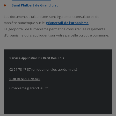
Saint Philbert de Grand Lieu
Les documents d’urbanisme sont également consultables de
manière numérique sur le
géoportail de l’urbanisme
.
Le géoportail de l’urbanisme permet de consulter les règlements
d’urbanisme qui s’appliquent sur votre parcelle ou votre commune.
Service Application Du Droit Des Sols
02 51 78 47 87 (uniquement les après midis)
SUR RENDEZ-VOUS
urbanisme@grandlieu.fr