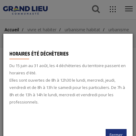
button s
direc
ope
acces
Aller
Aller
Aller
me
Accueil
vivre et habiter
urbanisme habitat
urbanisme
au
au
à
ACCÈS DIRECTS
Service Application du Droit des Sols
contenu
menu
la
principal
recherche
button
HORAIRES ÉTÉ DÉCHÈTERIES
Du 15 juin au 31 août, les 4 déchèteries du territoire passent en
SERVICE APPLICATION DU DROIT
search
horaires d'été.
DES SOLS
Elles sont ouvertes de 8h à 12h30 le lundi, mercredi, jeudi,
vendredi et de 8h à 13h le samedi pour les particuliers. De 7h à
twitter
8h et de 13h à 14h le lundi, mercredi et vendredi pour les
HABITAT
professionnels.
facebook
rss
Fermer