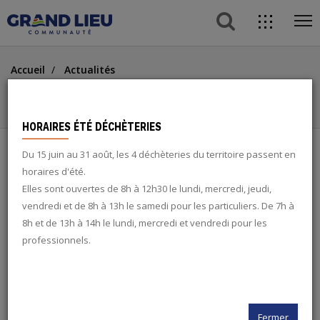
button s
direc
ope
acces
Aller
Aller
Aller
me
Accueil
Actualités
au
au
à
ACCÈS DIRECTS
Du 15 juin au 31 août, les 4 déchèteries passent en horaires
contenu
menu
la
d'été
principal
recherche
button
HORAIRES ÉTÉ DÉCHÈTERIES
Du 15 juin au 31 août, les 4 déchèteries du territoire passent en
search
DU 15 JUIN AU 31 AOÛT, LES 4
horaires d'été.
Elles sont ouvertes de 8h à 12h30 le lundi, mercredi, jeudi,
DÉCHÈTERIES PASSENT EN
vendredi et de 8h à 13h le samedi pour les particuliers. De 7h à
twitter
HORAIRES D'ÉTÉ
8h et de 13h à 14h le lundi, mercredi et vendredi pour les
professionnels.
facebook
DÉCHETS
rss
Fermer