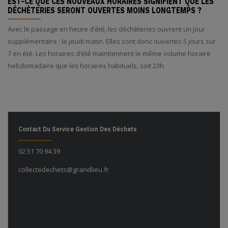
EST-CE QUE CES NOUVEAUX HORAIRES SIGNIFIENT QUE LES
DÉCHÈTERIES SERONT OUVERTES MOINS LONGTEMPS ?
Avec le passage en heure d’été, les déchèteries ouvrent un jour
supplémentaire : le jeudi matin. Elles sont donc ouvertes 5 jours sur
7 en été. Les horaires d’été maintiennent le même volume horaire
hebdomadaire que les horaires habituels, soit 23h
Contact Du Service Gestion Des Déchets
02 51 70 94 39
collectedechets@grandlieu.fr