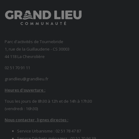
Parc d'activités de Tournebride
1, rue de la Guillauderie - CS 30003
44 118 La Chevrolière
02 51 70 91 11
grandlieu@grandlieu.fr
Heures d'ouverture :
Tous les jours de 8h30 à 12h et de 14h à 17h30
(vendredi : 16h30)
Nous contacter, lignes directes :
Service Urbanisme :
02 51 78 47 87
Service Déchets ménagers :
02 51 70 94 39