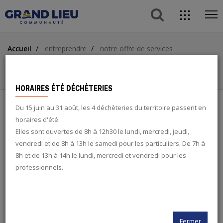
button s
direc
ope
acces
Aller
Aller
Aller
me
Accueil
entreprendre
notre offre de services
au
au
à
ACCÈS DIRECTS
Osez l'éco : accompagnement à la création-reprise
contenu
menu
la
d'entreprise
principal
recherche
button
HORAIRES ÉTÉ DÉCHÈTERIES
Du 15 juin au 31 août, les 4 déchèteries du territoire passent en
search
OSEZ L'ÉCO : ACCOMPAGNEMENT À
horaires d'été.
Elles sont ouvertes de 8h à 12h30 le lundi, mercredi, jeudi,
LA CRÉATION-REPRISE
vendredi et de 8h à 13h le samedi pour les particuliers. De 7h à
twitter
D'ENTREPRISE
8h et de 13h à 14h le lundi, mercredi et vendredi pour les
professionnels.
facebook
DÉVELOPPEMENT ÉCONOMIQUE
rss
Fermer