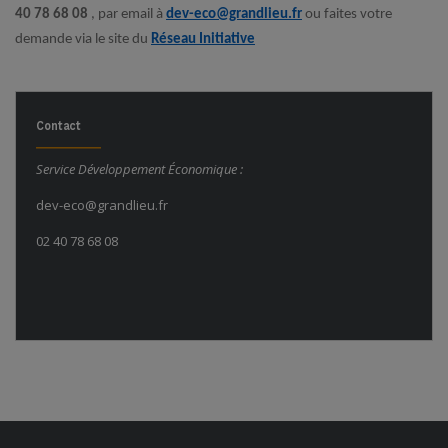
40 78 68 08
, par email à
dev-eco@grandlieu.fr
ou faites votre
demande via le site du
Réseau Initiative
Contact
Service Développement É
conomique :
dev-eco@grandlieu.fr
02 40 78 68 08