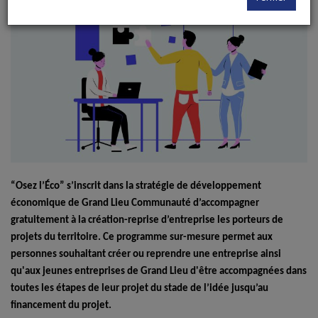
“Osez l’Éco” s’inscrit dans la stratégie de développement
économique de Grand Lieu Communauté d’accompagner
gratuitement à la création-reprise d’entreprise les porteurs de
projets du territoire. Ce programme sur-mesure permet aux
personnes souhaitant créer ou reprendre une entreprise ainsi
qu'aux jeunes entreprises de Grand Lieu d'être accompagnées dans
toutes les étapes de leur projet du stade de l’idée jusqu’au
financement du projet.