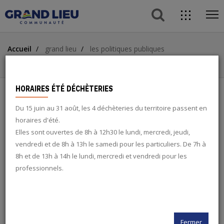
button s
direc
ope
acces
Aller
Aller
Aller
me
Accueil
grand lieu
les politiques publiques
au
au
à
ACCÈS DIRECTS
Compétences
contenu
menu
la
principal
recherche
button
HORAIRES ÉTÉ DÉCHÈTERIES
Du 15 juin au 31 août, les 4 déchèteries du territoire passent en
COMPÉTENCES
search
horaires d'été.
Elles sont ouvertes de 8h à 12h30 le lundi, mercredi, jeudi,
INSTITUTION
vendredi et de 8h à 13h le samedi pour les particuliers. De 7h à
twitter
8h et de 13h à 14h le lundi, mercredi et vendredi pour les
professionnels.
Grand Lieu Communauté agit quotidiennement au service de ses
facebook
habitants, des entreprises implantées sur son territoire et des
communes qui la composent. Son large champ d’intervention lui
permet d’impulser des projets de développement et
rss
d’aménagement du territoire.
Fermer