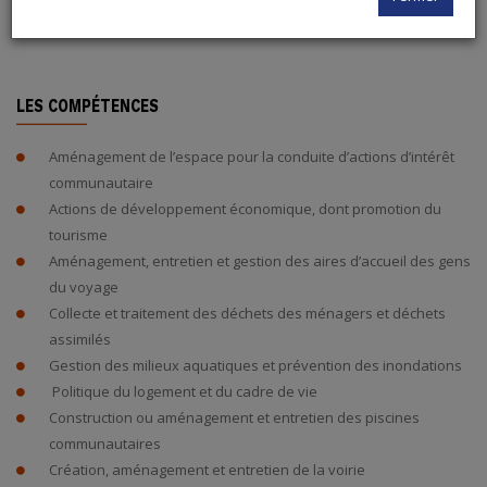
LES COMPÉTENCES
Aménagement de l’espace pour la conduite d’actions d’intérêt
communautaire
Actions de développement économique, dont promotion du
tourisme
Aménagement, entretien et gestion des aires d’accueil des gens
du voyage
Collecte et traitement des déchets des ménagers et déchets
assimilés
Gestion des milieux aquatiques et prévention des inondations
Politique du logement et du cadre de vie
Construction ou aménagement et entretien des piscines
communautaires
Création, aménagement et entretien de la voirie