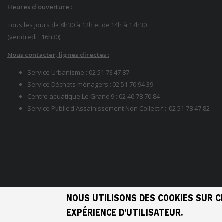
Heures d'ouverture :
Tous les jours de 8h30 à 12h et de 14h à 17h30
(vendredi : 16h30)
Nous contacter, lignes directes :
Service Urbanisme :
02 51 78 47 87
Service Déchets ménagers :
02 51 70 94 39
Centre aquatique Le Grand 9 :
02 40 78 70 84
Service Public d'Assainissement Non Collectif :
02 51 78
47 82
NOUS UTILISONS DES COOKIES SUR C
EXPÉRIENCE D'UTILISATEUR.