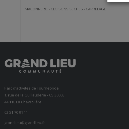
MACONNERIE - CLOISONS SECHES - CARRELAGE
Parc d'activités de Tournebride
1, rue de la Guillauderie - CS 30003
44 118 La Chevrolière
02 51 70 91 11
grandlieu@grandlieu.fr