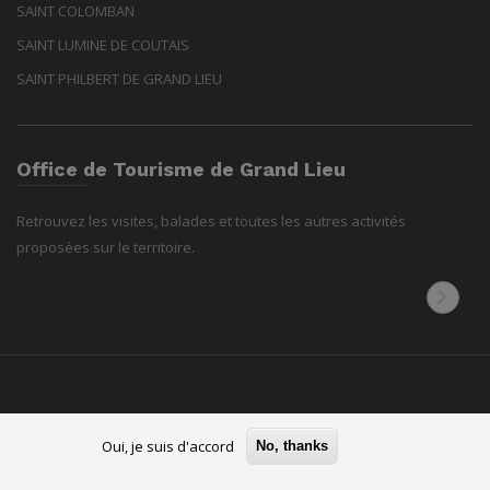
SAINT COLOMBAN
SAINT LUMINE DE COUTAIS
SAINT PHILBERT DE GRAND LIEU
Office de Tourisme de Grand Lieu
Retrouvez les visites, balades et toutes les autres activités
proposées sur le territoire.
Oui, je suis d'accord
No, thanks