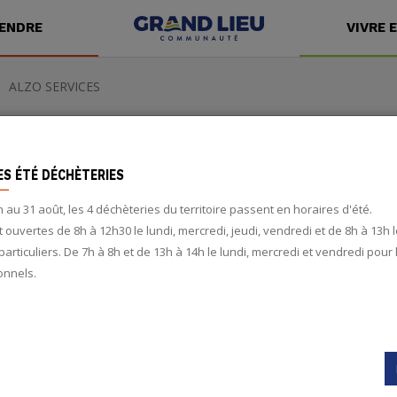
ENDRE
VIVRE 
u
ALZO SERVICES
ES ÉTÉ DÉCHÈTERIES
n au 31 août, les 4 déchèteries du territoire passent en horaires d'été.
t ouvertes de 8h à 12h30 le lundi, mercredi, jeudi, vendredi et de 8h à 13h
particuliers. De 7h à 8h et de 13h à 14h le lundi, mercredi et vendredi pour 
onnels.