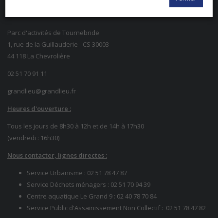
Parc d'activités de Tournebride
1, rue de la Guillauderie - CS 30003
44 118 La Chevrolière
02 51 70 91 11
grandlieu@grandlieu.fr
Heures d'ouverture :
Tous les jours de 8h30 à 12h et de 14h à 17h30
(vendredi : 16h30)
Nous contacter, lignes directes :
Service Urbanisme :
02 51 78 47 87
Service Déchets ménagers :
02 51 70 94 39
Centre aquatique Le Grand 9 :
02 40 78 70 84
Service Public d'Assainissement Non Collectif :
02 51 78
47 82