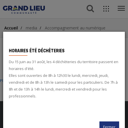
button s
direc
ope
acces
Aller
Aller
Aller
me
Accueil
media
Accompagnement au numérique
au
au
à
ACCÈS DIRECTS
contenu
menu
la
principal
recherche
button
HORAIRES ÉTÉ DÉCHÈTERIES
ACCOMPAGNEMENT AU
Du 15 juin au 31 août, les 4 déchèteries du territoire passent en
NUMÉRIQUE
search
horaires d'été.
Elles sont ouvertes de 8h à 12h30 le lundi, mercredi, jeudi,
Fichier
Plaquette Accompagnement au numérique .pdf
(Pdf 1.73 Mo)
vendredi et de 8h à 13h le samedi pour les particuliers. De 7h à
twitter
8h et de 13h à 14h le lundi, mercredi et vendredi pour les
professionnels.
facebook
rss
Fermer