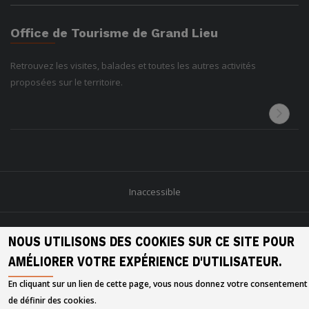
Office de Tourisme de Grand Lieu
Retrouvez les visites, balades et toutes les autres activités
proposées sur le territoire.
Inaccessible
2026 © Grand Lieu Communauté
NOUS UTILISONS DES COOKIES SUR CE SITE POUR
AMÉLIORER VOTRE EXPÉRIENCE D'UTILISATEUR.
Site Réalisé par
Intuitiv Secteur Public
En cliquant sur un lien de cette page, vous nous donnez votre consentement
de définir des cookies.