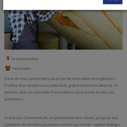
La Limouzinière
Tout public
Envie de vous lancer dans un projet de rénovation énergétique ?
Profitez d’un rendez-vous individuel, gratuit et personnalisé de 15
minutes avec un conseiller France Rénov’ pour poser toutes vos
questions !
Grand Lieu Communauté, en partenariat avec Alisée, propose aux
habitants du territoire plusieurs soirées au format « speed dating ».