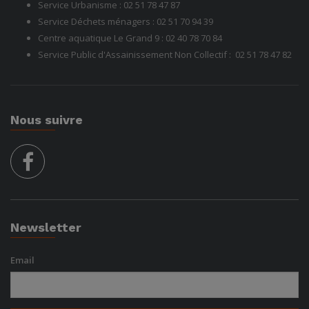
Service Urbanisme :
02 51 78 47 87
Service Déchets ménagers :
02 51 70 94 39
Centre aquatique Le Grand 9 :
02 40 78 70 84
Service Public d'Assainissement Non Collectif :
02 51 78
47 82
Nous suivre
facebook
Newsletter
Email