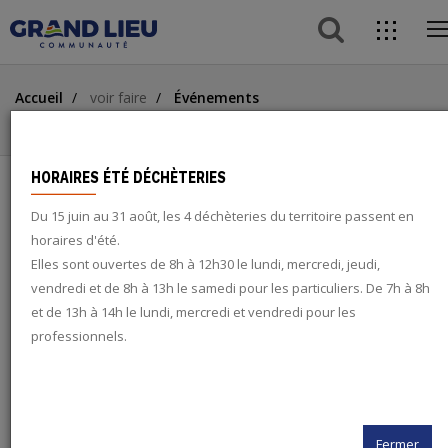
button 
dire
o
acce
Aller
Aller
Aller
m
Accueil
voir faire
Événements
au
au
à
ACCÈS DIRECTS
Speed-dating réno du 15 juin
contenu
menu
la
principal
recherche
button
HORAIRES ÉTÉ DÉCHÈTERIES
Du 15 juin au 31 août, les 4 déchèteries du territoire passent en
SPEED-DATING RÉNO DU 15 JUIN
search
horaires d'été.
Elles sont ouvertes de 8h à 12h30 le lundi, mercredi, jeudi,
HABITAT
vendredi et de 8h à 13h le samedi pour les particuliers. De 7h à 8h
twitter
et de 13h à 14h le lundi, mercredi et vendredi pour les
professionnels.
facebook
15
rss
JUIN
2026
Fermer