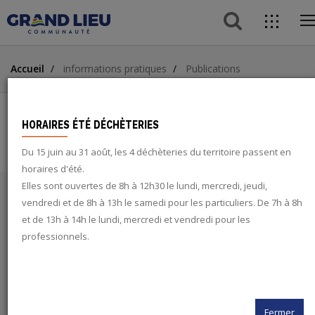
button 
dire
o
acce
Aller
Aller
Aller
m
Accueil
informations pratiques
Publications
au
au
à
ACCÈS DIRECTS
contenu
menu
la
principal
recherche
button
HORAIRES ÉTÉ DÉCHÈTERIES
PUBLICATIONS
Du 15 juin au 31 août, les 4 déchèteries du territoire passent en
search
horaires d'été.
Elles sont ouvertes de 8h à 12h30 le lundi, mercredi, jeudi,
vendredi et de 8h à 13h le samedi pour les particuliers. De 7h à 8h
twitter
TRIER LES RÉSULTATS :
et de 13h à 14h le lundi, mercredi et vendredi pour les
professionnels.
Date publication
Date
facebook
Type de publication
rss
Appliquer
Fermer